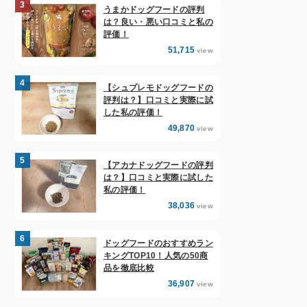
うまかドッグフードの評判
は？良い・悪い口コミと私の
評価！
51,715
view
【シュプレモドッグフードの
評判は？】口コミと実際に試
した私の評価！
49,870
view
【アカナドッグフードの評判
は？】口コミと実際に試した
私の評価！
38,036
view
ドッグフードのおすすめラン
キングTOP10！人気の50商
品を徹底比較
36,907
view