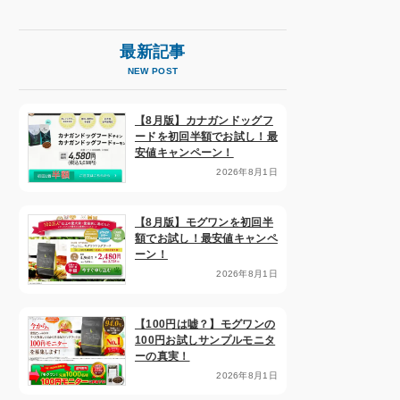
最新記事
NEW POST
【8月版】カナガンドッグフ
ードを初回半額でお試し！最
安値キャンペーン！
2026年8月1日
【8月版】モグワンを初回半
額でお試し！最安値キャンペ
ーン！
2026年8月1日
【100円は嘘？】モグワンの
100円お試しサンプルモニタ
ーの真実！
2026年8月1日