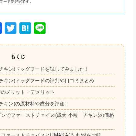
フード愛好家です。
F
T
H
Li
a
wi
at
n
c
tt
e
e
もくじ
e
er
n
 チキン)ドッグフードを試してみました！
b
a
 チキン)ドッグフードの評判や口コミまとめ
o
ドのメリット・デメリット
o
 チキン)の原材料や成分を評価！
k
ンでファーストチョイス(成犬 小粒 チキン)の価格
ファーストチョイスとUMAKA(うまか)を比較