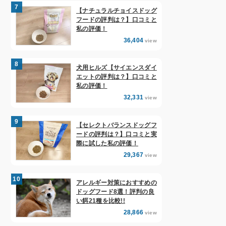
【ナチュラルチョイスドッグ
フードの評判は？】口コミと
私の評価！
36,404
view
犬用ヒルズ【サイエンスダイ
エットの評判は？】口コミと
私の評価！
32,331
view
【セレクトバランスドッグフ
ードの評判は？】口コミと実
際に試した私の評価！
29,367
view
アレルギー対策におすすめの
ドッグフード8選！評判の良
い餌21種を比較!!
28,866
view