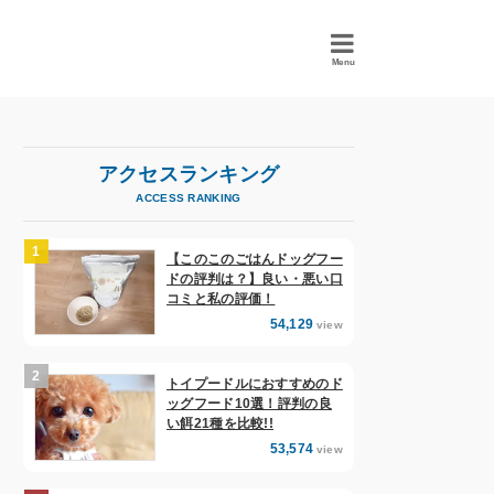
Menu
アクセスランキング
ACCESS RANKING
【このこのごはんドッグフー
ドの評判は？】良い・悪い口
コミと私の評価！
54,129
view
トイプードルにおすすめのド
ッグフード10選！評判の良
い餌21種を比較!!
53,574
view