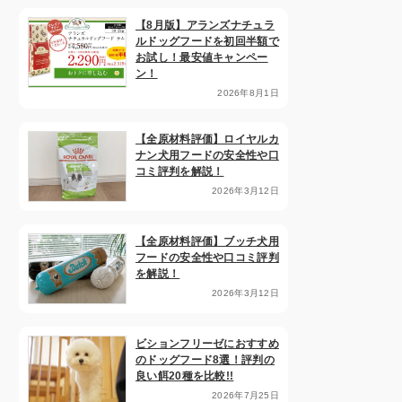
【8月版】アランズナチュラ
ルドッグフードを初回半額で
お試し！最安値キャンペー
ン！
2026年8月1日
【全原材料評価】ロイヤルカ
ナン犬用フードの安全性や口
コミ評判を解説！
2026年3月12日
【全原材料評価】ブッチ犬用
フードの安全性や口コミ評判
を解説！
2026年3月12日
ビションフリーゼにおすすめ
のドッグフード8選！評判の
良い餌20種を比較!!
2026年7月25日