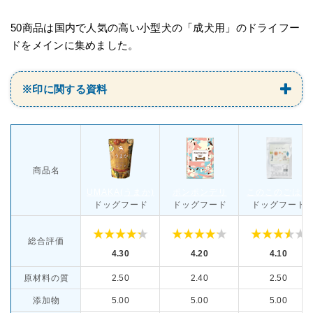
50商品は国内で人気の高い小型犬の「成犬用」のドライフー
ドをメインに集めました。
※印に関する資料
商品名
UMAKA(うまか)
ポンポンデリ
このこのごはん
ドッグフード
ドッグフード
ドッグフード
総合評価
4.30
4.20
4.10
原材料の質
2.50
2.40
2.50
添加物
5.00
5.00
5.00