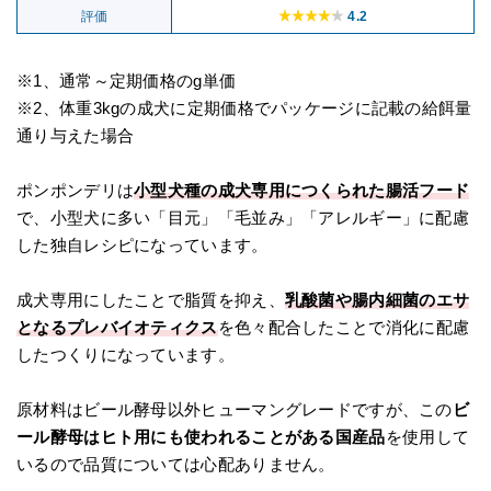
評価
4.2
※1、通常～定期価格のg単価
※2、体重3kgの成犬に定期価格でパッケージに記載の給餌量
通り与えた場合
ポンポンデリは
小型犬種の成犬専用につくられた腸活フード
で、小型犬に多い「目元」「毛並み」「アレルギー」に配慮
した独自レシピになっています。
成犬専用にしたことで脂質を抑え、
乳酸菌や腸内細菌のエサ
となるプレバイオティクス
を色々配合したことで消化に配慮
したつくりになっています。
原材料はビール酵母以外ヒューマングレードですが、この
ビ
ール酵母はヒト用にも使われることがある国産品
を使用して
いるので品質については心配ありません。