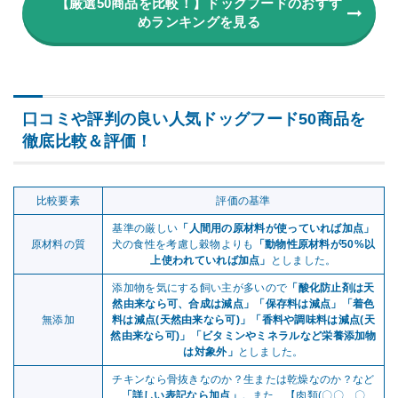
【厳選50商品を比較！】ドッグフードのおすす
めランキングを見る
口コミや評判の良い人気ドッグフード50商品を
徹底比較＆評価！
比較要素
評価の基準
基準の厳しい
「人間用の原材料が使っていれば加点」
原材料の質
犬の食性を考慮し穀物よりも
「動物性原材料が50%以
上使われていれば加点」
としました。
添加物を気にする飼い主が多いので
「酸化防止剤は天
然由来なら可、合成は減点」「保存料は減点」「着色
無添加
料は減点(天然由来なら可)」「香料や調味料は減点(天
然由来なら可)」「ビタミンやミネラルなど栄養添加物
は対象外」
としました。
チキンなら骨抜きなのか？生または乾燥なのか？など
「詳しい表記なら加点」
。また、【肉類(〇〇、〇