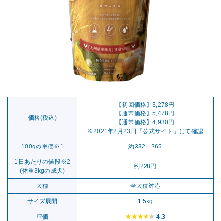
【初回価格】3,278円
【通常価格】5,478円
価格(税込)
【通常価格】4,930円
※2021年2月23日「公式サイト」にて確認
100gの単価※1
約332～265
1日あたりの値段※2
約228円
(体重3kgの成犬)
犬種
全犬種対応
サイズ展開
1.5kg
評価
4.3