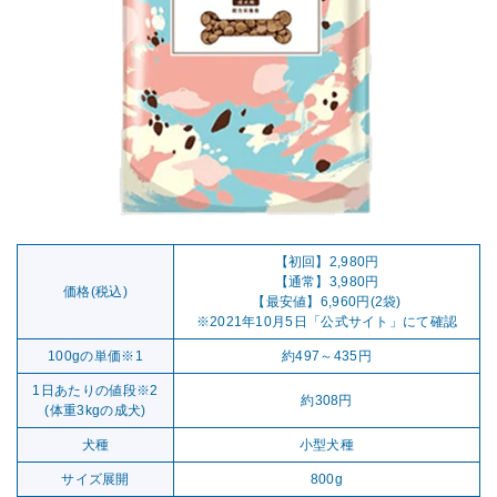
【初回】2,980円
【通常】3,980円
価格(税込)
【最安値】6,960円(2袋)
※2021年10月5日「公式サイト」にて確認
100gの単価※1
約497～435円
1日あたりの値段※2
約308円
(体重3kgの成犬)
犬種
小型犬種
サイズ展開
800g