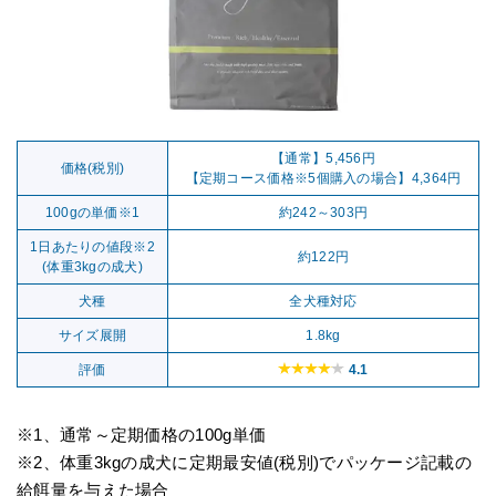
【通常】5,456円
価格(税別)
【定期コース価格※5個購入の場合】4,364円
100gの単価※1
約242～303円
1日あたりの値段※2
約122円
(体重3kgの成犬)
犬種
全犬種対応
サイズ展開
1.8kg
評価
4.1
※1、通常～定期価格の100g単価
※2、体重3kgの成犬に定期最安値(税別)でパッケージ記載の
給餌量を与えた場合