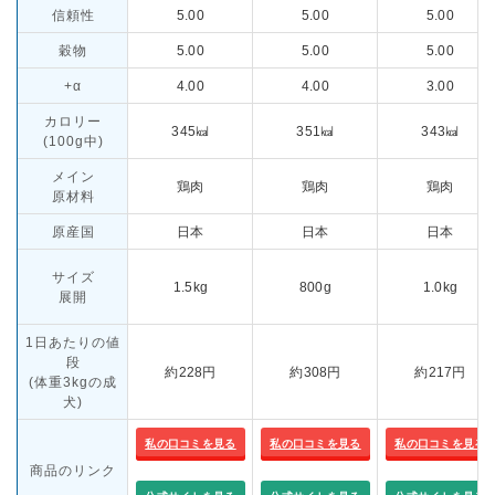
信頼性
5.00
5.00
5.00
穀物
5.00
5.00
5.00
+α
4.00
4.00
3.00
カロリー
345㎉
351㎉
343㎉
(100g中)
メイン
鶏肉
鶏肉
鶏肉
原材料
原産国
日本
日本
日本
サイズ
1.5kg
800g
1.0kg
展開
1日あたりの値
段
約228円
約308円
約217円
(体重3kgの成
犬)
私の口コミを見る
私の口コミを見る
私の口コミを見る
商品のリンク