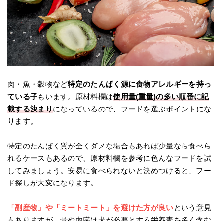
肉・魚・穀物など
特定のたんぱく源に食物アレルギーを持っ
ている子
もいます。原材料欄は
使用量(重量)の多い順番に記
載する決まり
になっているので、フードを選ぶポイントにな
ります。
特定のたんぱく質が全くダメな場合もあれば少量なら食べら
れるケースもあるので、原材料欄を参考に色んなフードを試
してみましょう。安易に食べられないと決めつけると、フー
ド探しが大変になります。
「副産物」や「ミートミート」を避けた方が良い
という意見
もありますが、骨や内臓は犬が必要とする栄養素を多く含む