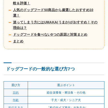
o
較＆評価！
o
人気のドッグフード50商品から厳選したおすすめ10
k
選！
迷ってしまう方にはUMAKA(うまか)がおすすめ！その
理由は？
ドッグフードを食べない9つの原因と対策まとめ
まとめ
ドッグフードの一般的な選び方7つ
選び方
選ぶポイント
目的
総合栄養食・療法食・その他
年齢
子犬・成犬・シニア犬
粒の大きさ
「粒のサイズ表示」があるか