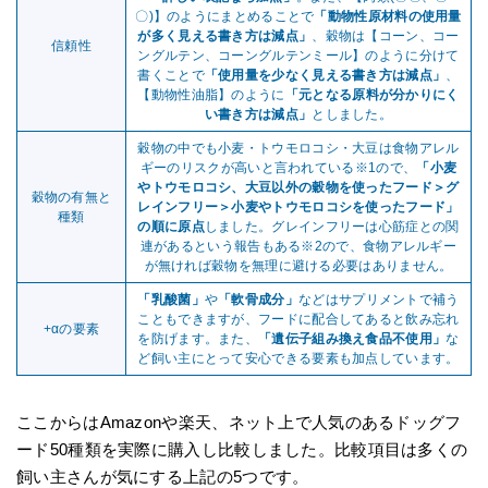
〇)】のようにまとめることで
「動物性原材料の使用量
が多く見える書き方は減点」
、穀物は【コーン、コー
信頼性
ングルテン、コーングルテンミール】のように分けて
書くことで
「使用量を少なく見える書き方は減点」
、
【動物性油脂】のように
「元となる原料が分かりにく
い書き方は減点」
としました。
穀物の中でも小麦・トウモロコシ・大豆は食物アレル
ギーのリスクが高いと言われている※1ので、
「小麦
やトウモロコシ、大豆以外の穀物を使ったフード＞グ
穀物の有無と
レインフリー＞小麦やトウモロコシを使ったフード」
種類
の順に原点
しました。グレインフリーは心筋症との関
連があるという報告もある※2ので、食物アレルギー
が無ければ穀物を無理に避ける必要はありません。
「乳酸菌」
や
「軟骨成分」
などはサプリメントで補う
こともできますが、フードに配合してあると飲み忘れ
+αの要素
を防げます。また、
「遺伝子組み換え食品不使用」
な
ど飼い主にとって安心できる要素も加点しています。
ここからはAmazonや楽天、ネット上で人気のあるドッグフ
ード50種類を実際に購入し比較しました。比較項目は多くの
飼い主さんが気にする上記の5つです。