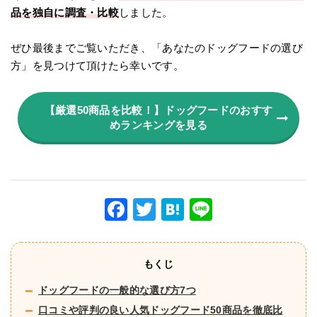
品を独自に調査・比較
しました。
ぜひ最後までご覧いただき、「あなたのドッグフードの選び
方」を見つけて頂けたら幸いです。
【厳選50商品を比較！】ドッグフードのおすす
めランキングを見る
F
T
H
Li
a
wi
at
n
c
tt
e
e
もくじ
e
er
n
ドッグフードの一般的な選び方7つ
b
a
口コミや評判の良い人気ドッグフード50商品を徹底比